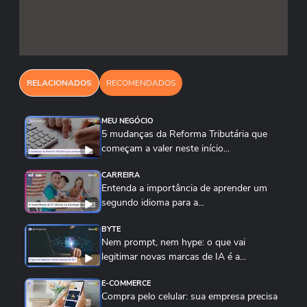
É importante ressaltar que a regra não afeta a
maior parte das transações. Para os usuários de
bancos tradicionais ou de instituições de
RELACIONADOS
RECOMENDADOS
pagamento já autorizadas pelo Banco Central, o
limite de transação continua sendo aquele
MEU NEGÓCIO
definido por cada instituição, seguindo os
5 mudanças da Reforma Tributária que
critérios de segurança e personalização
começam a valer neste início...
estabelecidos anteriormente. O impacto,
CARREIRA
segundo estimativas do Banco Central, é mínimo
Entenda a importância de aprender um
no volume geral de transações, afetando apenas
segundo idioma para a...
cerca de 79 instituições não autorizadas. O
BYTE
próprio BC informa que 99% das transações de
Nem prompt, nem hype: o que vai
Pessoa Jurídica já estão abaixo do valor de R$
legitimar novas marcas de IA é a...
15 mil.
E-COMMERCE
Compra pelo celular: sua empresa precisa