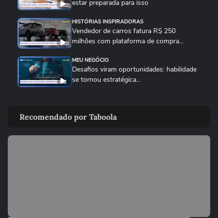
estar preparada para isso
HISTÓRIAS INSPIRADORAS
Vendedor de carros fatura R$ 250
milhões com plataforma de compra...
MEU NEGÓCIO
Desafios viram oportunidades: habilidade
se tornou estratégica...
MEU NEGÓCIO
Gerir finanças no Brasil é muito mais
Recomendado por Taboola
complexo do que nos EUA
MEU NEGÓCIO
Ser pai de filho neurodivergente e dono de
marca de brinquedos...
MEU NEGÓCIO
Como empresas de brinquedos artesanais
crescem em 2026?...
MEU NEGÓCIO