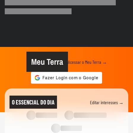
Quais os gatilhos de criatividade e como
os brinquedos artesanais...
MEU NEGÓCIO
Por que um profissional do mercado
financeiro entraria na área de...
MEU NEGÓCIO
O que muda para bares e restaurantes
com a Reforma Tributária
Meu Terra
Acessar o Meu Terra →
CARREIRA
Mini CEOs: adolescentes buscam
formação empreendedora antes de...
MEU NEGÓCIO
Transporte executivo de luxo vira negócio
O ESSENCIAL DO DIA
Editar interesses →
rentável nos EUA
MEU NEGÓCIO
Como crescer sem aporte: investir no time
de vendas é a solução