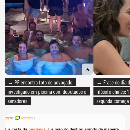
→ PF encontra foto de advogado
→ Frase do dia d
investigado em piscina com deputados e
filósofo chinês: 
senadores
segunda começa
que só temos um
É a carta da
mudança
. É a mão do destino agindo de maneira