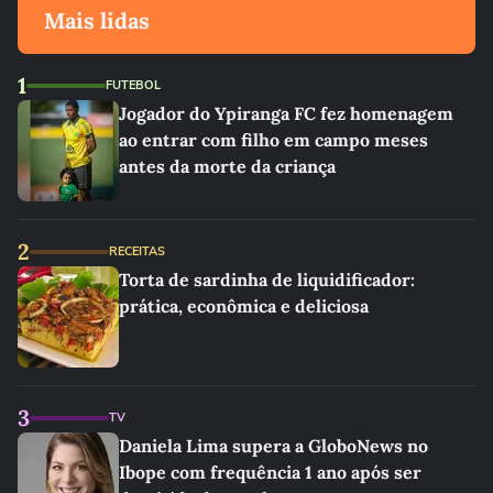
Mais lidas
1
FUTEBOL
Jogador do Ypiranga FC fez homenagem
ao entrar com filho em campo meses
antes da morte da criança
2
RECEITAS
Torta de sardinha de liquidificador:
prática, econômica e deliciosa
3
TV
Daniela Lima supera a GloboNews no
Ibope com frequência 1 ano após ser