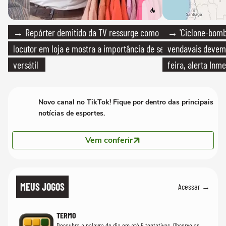
→ Repórter demitido da TV ressurge como
→ 'Ciclone-bomb
locutor em loja e mostra a importância de ser
vendavais devem a
versátil
feira, alerta Inme
Novo canal no TikTok! Fique por dentro das principais
notícias de esportes.
Vem conferir
MEUS JOGOS
Acessar →
TERMO
Descubra a palavra do dia em até 6 tentativas. Observe as