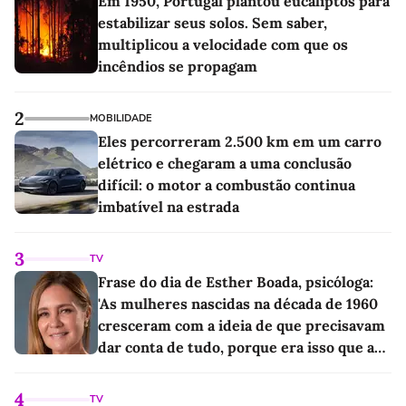
Em 1950, Portugal plantou eucaliptos para
estabilizar seus solos. Sem saber,
multiplicou a velocidade com que os
incêndios se propagam
2
MOBILIDADE
Eles percorreram 2.500 km em um carro
elétrico e chegaram a uma conclusão
difícil: o motor a combustão continua
imbatível na estrada
3
TV
Frase do dia de Esther Boada, psicóloga:
'As mulheres nascidas na década de 1960
cresceram com a ideia de que precisavam
dar conta de tudo, porque era isso que a
sociedade exigia'
4
TV