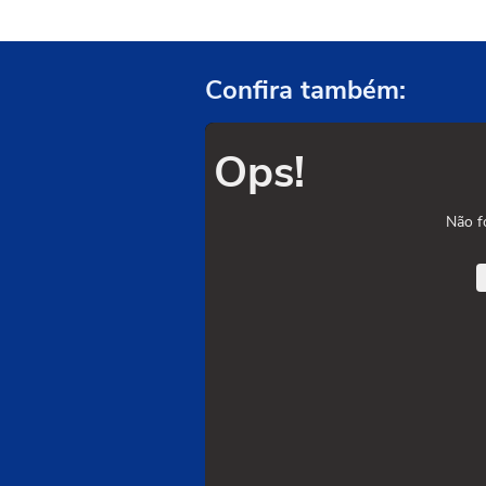
Confira também:
Ops!
Não f