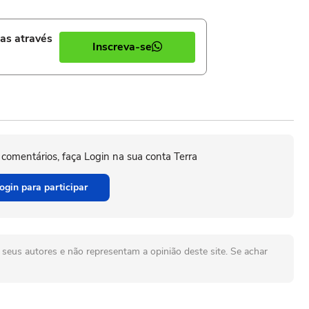
ias através
Inscreva-se
 comentários, faça Login na sua conta Terra
ogin para participar
seus autores e não representam a opinião deste site. Se achar