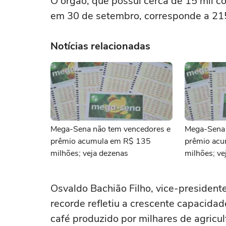
O órgão, que possui cerca de 15 mil c
em 30 de setembro, corresponde a 215
Notícias relacionadas
Mega-Sena não tem vencedores e
Mega-Sena 
prêmio acumula em R$ 135
prêmio ac
milhões; veja dezenas
milhões; ve
Osvaldo Bachião Filho, vice-presiden
recorde refletiu a crescente capacida
café produzido por milhares de agricul