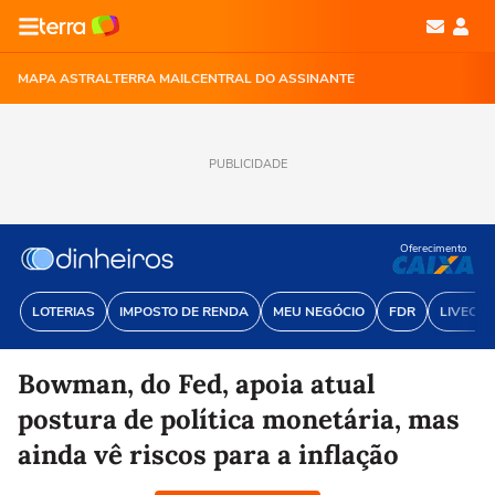
MAPA ASTRAL
TERRA MAIL
CENTRAL DO ASSINANTE
PUBLICIDADE
Oferecimento
LOTERIAS
IMPOSTO DE RENDA
MEU NEGÓCIO
FDR
LIVECOI
Bowman, do Fed, apoia atual
postura de política monetária, mas
ainda vê riscos para a inflação