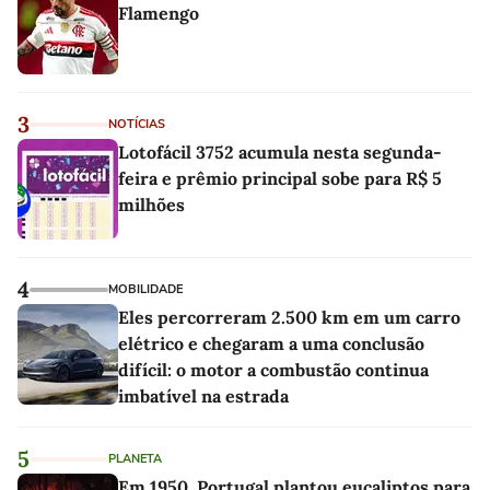
Flamengo
3
NOTÍCIAS
Lotofácil 3752 acumula nesta segunda-
feira e prêmio principal sobe para R$ 5
milhões
4
MOBILIDADE
Eles percorreram 2.500 km em um carro
elétrico e chegaram a uma conclusão
difícil: o motor a combustão continua
imbatível na estrada
5
PLANETA
Em 1950, Portugal plantou eucaliptos para