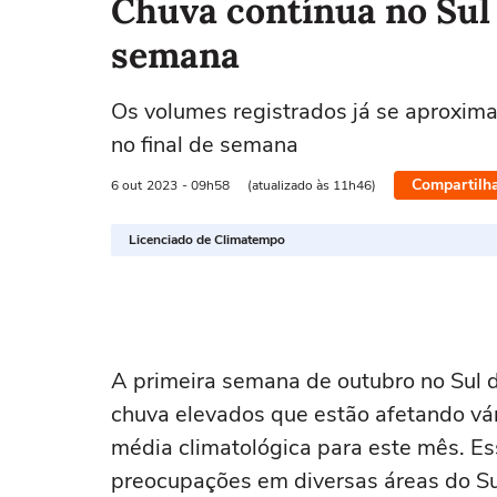
Chuva contínua no Sul 
semana
Os volumes registrados já se aproxim
no final de semana
Compartilh
6 out
2023
- 09h58
(atualizado às 11h46)
Licenciado de Climatempo
A primeira semana de outubro no Sul 
chuva elevados que estão afetando vá
média climatológica para este mês. E
preocupações em diversas áreas do Su