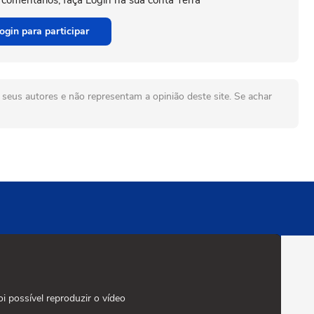
 comentários, faça Login na sua conta Terra
ogin para participar
seus autores e não representam a opinião deste site. Se achar
oi possível reproduzir o vídeo