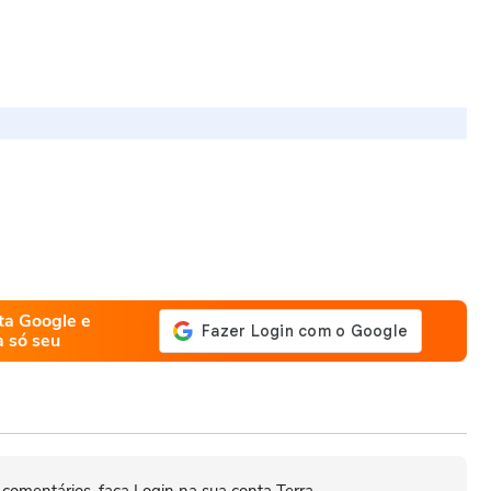
ta Google e
a só seu