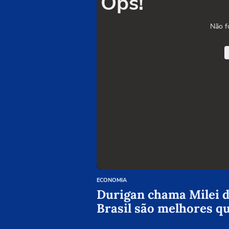
Ops!
Não f
ECONOMIA
Durigan chama Milei de
Brasil são melhores q