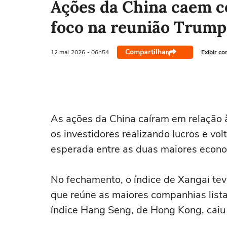
Ações da China caem co
foco na reunião Trump
Compartilhar
12 mai
2026
- 06h54
Exibir co
As ações da China ‌caíram em relação 
os investidores realizando lucros e vo
esperada entre as duas maiores econ
No fechamento, o índice de ⁠Xangai te
‌que reúne as maiores companhias lis
índice Hang Seng, de Hong ‌Kong, caiu