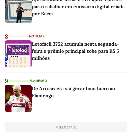
para trabalhar em emissora digital criada
por Bacci
8
NOTÍCIAS
Lotofácil 3752 acumula nesta segunda-
feira e prêmio principal sobe para R$ 5
milhões
9
FLAMENGO
De Arrascaeta vai gerar bom lucro ao
Flamengo
PUBLICIDADE