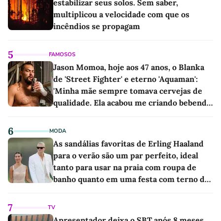
estabilizar seus solos. Sem saber,
multiplicou a velocidade com que os
incêndios se propagam
5
FAMOSOS
Jason Momoa, hoje aos 47 anos, o Blanka
de 'Street Fighter' e eterno 'Aquaman':
'Minha mãe sempre tomava cervejas de
qualidade. Ela acabou me criando bebendo
as melhores'
6
MODA
As sandálias favoritas de Erling Haaland
para o verão são um par perfeito, ideal
tanto para usar na praia com roupa de
banho quanto em uma festa com terno de
linho
7
TV
Apresentador deixa o SBT após 8 meses