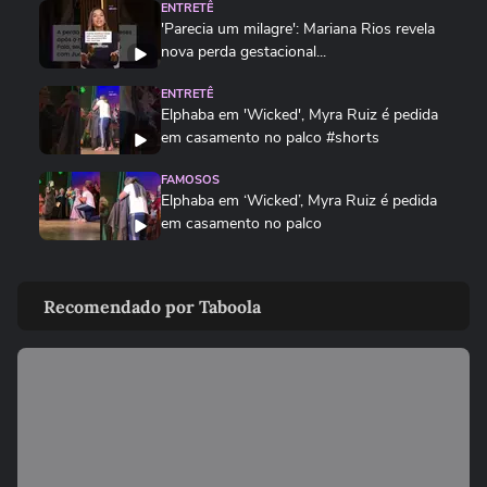
ENTRETÊ
'Parecia um milagre': Mariana Rios revela
nova perda gestacional...
ENTRETÊ
Elphaba em 'Wicked', Myra Ruiz é pedida
em casamento no palco #shorts
FAMOSOS
Elphaba em ‘Wicked’, Myra Ruiz é pedida
em casamento no palco
FAMOSOS
'Parecia um milagre': Mariana Rios revela
Recomendado por Taboola
nova perda gestacional
MODA
Dia dos Pais: veja looks de papais
famosos em chá de bebê,...
ENTRETÊ
Após multa de R$ 350 mil por reality, Viih
Tube grava vídeo...