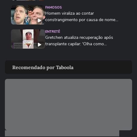
FAMOSOS
Homem viraliza ao contar
constrangimento por causa de nome
'unissex'
ENTRETÊ
Gretchen atualiza recuperação após
transplante capilar: 'Olha como...
FAMOSOS
Repórter da Record cai em bueiro durante
Recomendado por Taboola
transmissão ao vivo em...
FAMOSOS
Gretchen atualiza recuperação após
transplante capilar: ‘Olha como...
FAMOSOS
'Raiva enorme': colega comenta prisão de
ator suspeito de estuprar...
FAMOSOS
'Mulheres precisam ser amadas, e não