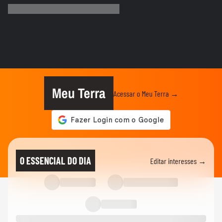
compreendidas': namorado de...
ENTRETÊ
Música e maquiagem: Juliette explica o
que guiou suas escolhas...
FAMOSOS
Jojo Todynho se anima após lipo para
retirar 4 kg das pernas:...
Meu Terra
Acessar o Meu Terra →
FAMOSOS
Boni rebate comentário de que ‘está gagá’
nas redes sociais
01:18
MÚSICA
A nave já decolou, baixinhos! Quem tá
O ESSENCIAL DO DIA
Editar interesses →
sentindo cheirinho de...
ENTRETÊ
A tour mais aleatória do Shawn Mendes
não é de shows? é pelo Brasil
00:19