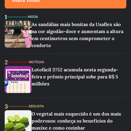
1
MODA
As sandálias mais bonitas da Usaflex são
na cor algodão-doce e aumentam a altura
em centímetros sem comprometer o
conforto
2
NOTÍCIAS
Lotofácil 3752 acumula nesta segunda-
feira e prêmio principal sobe para R$ 5
milhões
3
DEGUSTA
O vegetal mais esquecido é um dos mais
poderosos: conheça os benefícios do
maxixe e como cozinhar