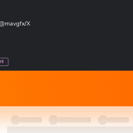
/@mavgfx/X
TÊ