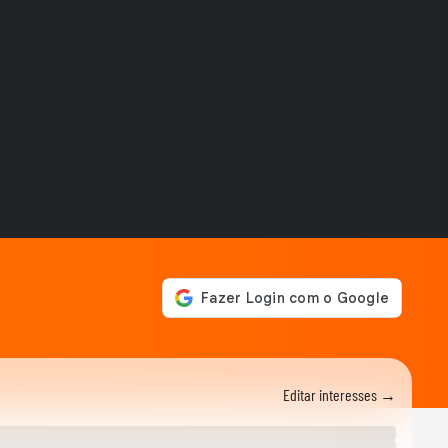
casamento no palco
FAMOSOS
'Parecia um milagre':
Mariana Rios revela nova
perda gestacional
MODA
Dia dos Pais: veja looks de
papais famosos em chá de
bebê,...
ENTRETÊ
Após multa de R$ 350 mil
por reality, Viih Tube grava
vídeo...
ENTRETÊ
Lúcia Veríssimo sai em
defesa de Xuxa após críticas
sobre turnê:...
MEU SONORA
Ana Castela mostra
produção para encontro e
Editar interesses →
brinca: 'Está na hora...
FAMOSOS
Homem viraliza ao contar