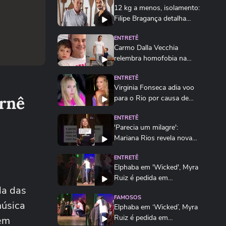
12 kg a menos, isolamento:
Filipe Bragança detalha
preparação...
ENTRETÊ
Carmo Dalla Vecchia
relembra homofobia na
família após se tornar pai
ENTRETÊ
Virginia Fonseca adia voo
urnê
para o Rio por causa de
ventos fortes e...
ENTRETÊ
'Parecia um milagre':
Mariana Rios revela nova
perda gestacional...
ENTRETÊ
Elphaba em 'Wicked', Myra
Ruiz é pedida em
la das
casamento no palco #shorts
FAMOSOS
música
Elphaba em ‘Wicked’, Myra
Ruiz é pedida em
 em