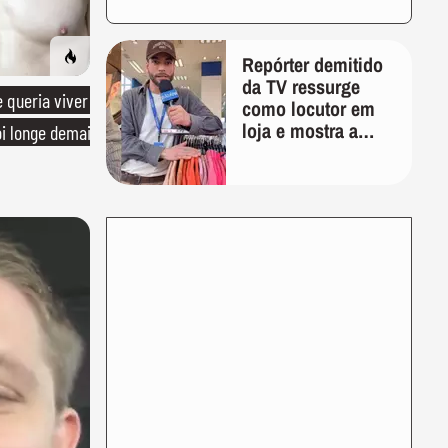
Repórter demitido
da TV ressurge
queria viver
como locutor em
loja e mostra a
oi longe demais
importância de ser
versátil