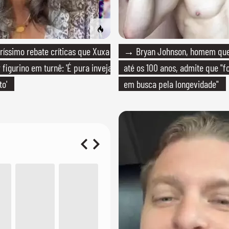
íssimo rebate críticas que Xuxa
→ Bryan Johnson, homem que 
figurino em turnê: 'É pura inveja
até os 100 anos, admite que "f
to'
em busca pela longevidade"