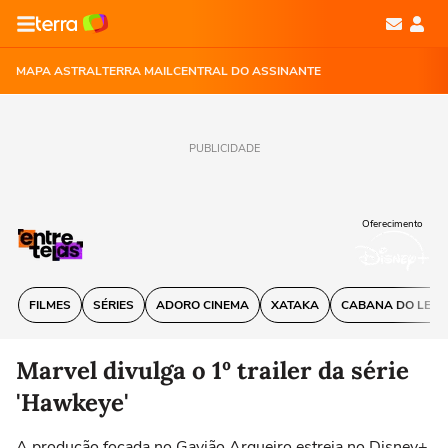
MAPA ASTRAL
TERRA MAIL
CENTRAL DO ASSINANTE
PUBLICIDADE
Oferecimento
FILMES
SÉRIES
ADORO CINEMA
XATAKA
CABANA DO LEIT
Marvel divulga o 1º trailer da série
'Hawkeye'
A produção focada no Gavião Arqueiro estreia no Disney+