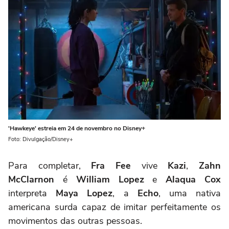
'Hawkeye' estreia em 24 de novembro no Disney+
Foto: Divulgação/Disney+
Para completar,
Fra Fee
vive
Kazi
,
Zahn
McClarnon
é
William Lopez
e
Alaqua Cox
interpreta
Maya Lopez
, a
Echo
, uma nativa
americana surda capaz de imitar perfeitamente os
movimentos das outras pessoas.