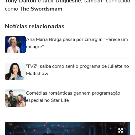
Tony Dalton
é
Jack Duquesne
, também conhecido
como
The Swordsmam
.
Notícias relacionadas
Ana Maria Braga passa por cirurgia: "Parece um
milagre"
'TVZ': saiba como será o programa de Juliette no
Multishow
Comédias românticas ganham programação
especial no Star Life