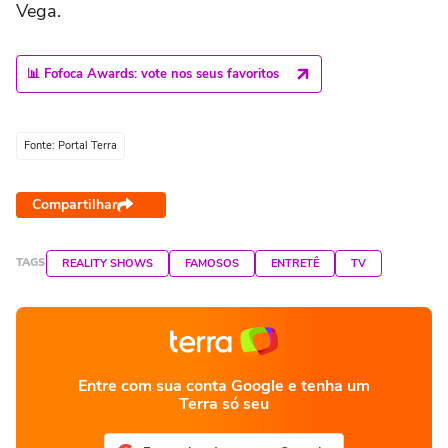
Vega.
📊 Fofoca Awards: vote nos seus favoritos
Fonte: Portal Terra
Compartilhar
TAGS
REALITY SHOWS
FAMOSOS
ENTRETÊ
TV
Entre com sua conta Google e tenha um
Terra só seu