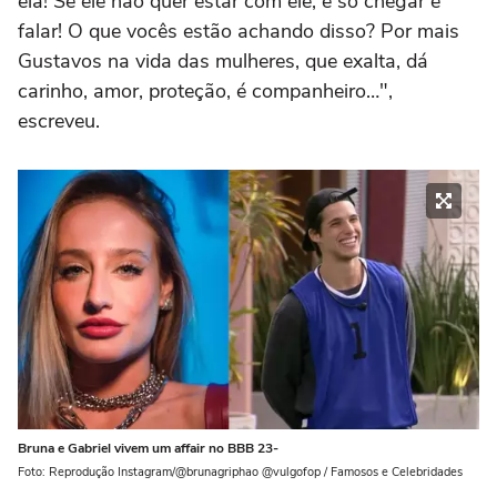
ela! Se ele não quer estar com ele, é só chegar e
falar! O que vocês estão achando disso? Por mais
Gustavos na vida das mulheres, que exalta, dá
carinho, amor, proteção, é companheiro…",
escreveu.
Bruna e Gabriel vivem um affair no BBB 23-
Foto: Reprodução Instagram/@brunagriphao @vulgofop / Famosos e Celebridades