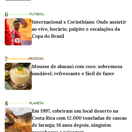
6
FUTEBOL
Internacional x Corinthians: Onde assistir
ao vivo, horário, palpite e escalações da
Copa do Brasil
7
RECEITAS
Mousse de abacaxi com coco: sobremesa
saudável, refrescante e fácil de fazer
8
PLANETA
Em 1997, cobriram um local deserto na
Costa Rica com 12.000 toneladas de cascas
de laranja; 16 anos depois, ninguém
reconheceu a paisagem