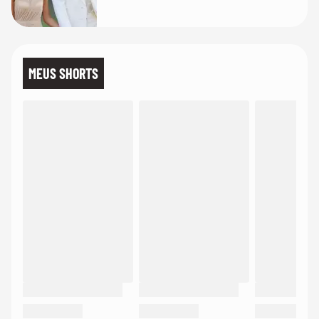
quanto em uma festa com terno
de linho
MEUS SHORTS