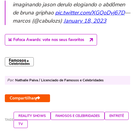
imaginando jason derulo elogiando o abdômen
de bruna griphao
pic.twitter.com/XGQoDyj67D
—
marcos (@cabulozs)
January 18, 2023
📊 Fofoca Awards: vote nos seus favoritos
Por:
Nathalie Paiva / Licenciado de Famosos e Celebridades
Compartilhar
REALITY SHOWS
FAMOSOS E CELEBRIDADES
ENTRETÊ
TAGS
TV