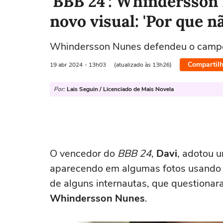
'BBB 24': Whindersson
novo visual: 'Por que n
Whindersson Nunes defendeu o campe
Compartilh
19 abr
2024
- 13h03
(atualizado às 13h26)
Por:
Lais Seguin / Licenciado de Mais Novela
O vencedor do
BBB 24
,
Davi
, adotou u
aparecendo em algumas fotos usando t
de alguns internautas, que questionar
Whindersson Nunes
.