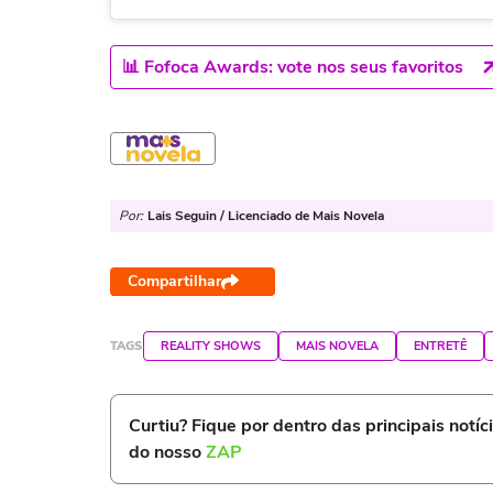
📊 Fofoca Awards: vote nos seus favoritos
Por:
Lais Seguin / Licenciado de Mais Novela
Compartilhar
TAGS
REALITY SHOWS
MAIS NOVELA
ENTRETÊ
Curtiu? Fique por dentro das principais notíc
do nosso
ZAP