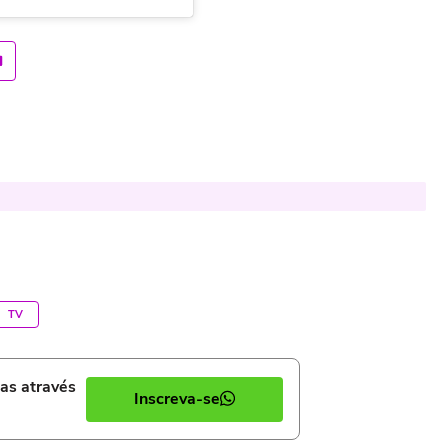
TV
ias através
Inscreva-se