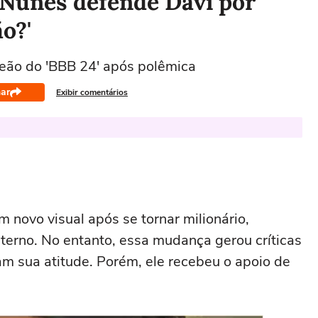
 Nunes defende Davi por
ão?'
ão do 'BBB 24' após polêmica
ar
Exibir comentários
m novo visual após se tornar milionário,
erno. No entanto, essa mudança gerou críticas
am sua atitude. Porém, ele recebeu o apoio de