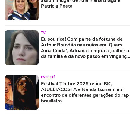
assumir lugar de Ana Maria Braga e
Patrícia Poeta
TV
Eu sou rica! Com parte da fortuna de
Arthur Brandão nas mãos em 'Quem
Ama Cuida', Adriana compra a joalheria
da família e dá novo passo em vingança
com ajuda de Iuri
ENTRETÊ
Festival Timbre 2026 reúne BK’,
AJULLIACOSTA e NandaTsunami em
encontro de diferentes gerações do rap
brasileiro