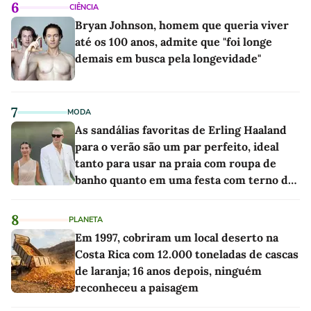
6
CIÊNCIA
Bryan Johnson, homem que queria viver
até os 100 anos, admite que "foi longe
demais em busca pela longevidade"
7
MODA
As sandálias favoritas de Erling Haaland
para o verão são um par perfeito, ideal
tanto para usar na praia com roupa de
banho quanto em uma festa com terno de
linho
8
PLANETA
Em 1997, cobriram um local deserto na
Costa Rica com 12.000 toneladas de cascas
de laranja; 16 anos depois, ninguém
reconheceu a paisagem