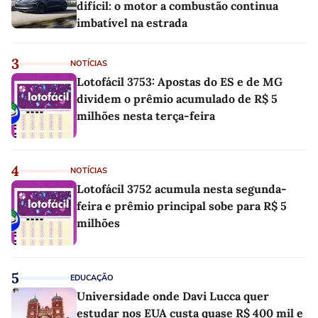
difícil: o motor a combustão continua
imbatível na estrada
3
NOTÍCIAS
Lotofácil 3753: Apostas do ES e de MG
dividem o prêmio acumulado de R$ 5
milhões nesta terça-feira
4
NOTÍCIAS
Lotofácil 3752 acumula nesta segunda-
feira e prêmio principal sobe para R$ 5
milhões
5
EDUCAÇÃO
Universidade onde Davi Lucca quer
estudar nos EUA custa quase R$ 400 mil e