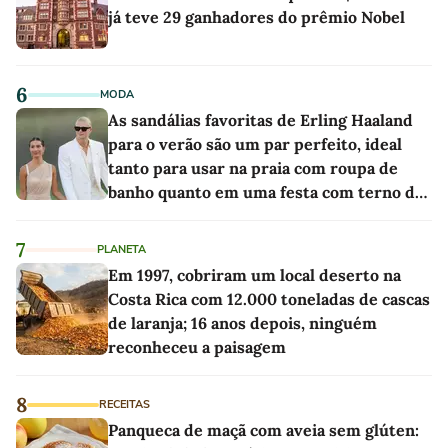
já teve 29 ganhadores do prêmio Nobel
6
MODA
As sandálias favoritas de Erling Haaland
para o verão são um par perfeito, ideal
tanto para usar na praia com roupa de
banho quanto em uma festa com terno de
linho
7
PLANETA
Em 1997, cobriram um local deserto na
Costa Rica com 12.000 toneladas de cascas
de laranja; 16 anos depois, ninguém
reconheceu a paisagem
8
RECEITAS
Panqueca de maçã com aveia sem glúten: