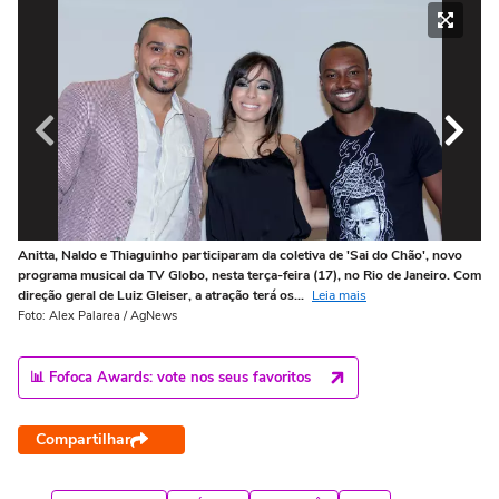
Anitta, Naldo e Thiaguinho participaram da coletiva de 'Sai do Chão', novo
An
programa musical da TV Globo, nesta terça-feira (17), no Rio de Janeiro. Com
pr
direção geral de Luiz Gleiser, a atração terá os...
Leia mais
dir
Foto: Alex Palarea / AgNews
Fot
📊 Fofoca Awards: vote nos seus favoritos
Compartilhar