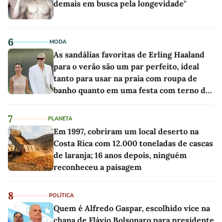
demais em busca pela longevidade"
6
MODA
As sandálias favoritas de Erling Haaland
para o verão são um par perfeito, ideal
tanto para usar na praia com roupa de
banho quanto em uma festa com terno de
linho
7
PLANETA
Em 1997, cobriram um local deserto na
Costa Rica com 12.000 toneladas de cascas
de laranja; 16 anos depois, ninguém
reconheceu a paisagem
8
POLÍTICA
Quem é Alfredo Gaspar, escolhido vice na
chapa de Flávio Bolsonaro para presidente