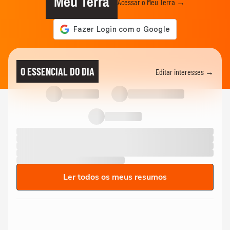
Meu Terra
Acessar o Meu Terra →
O ESSENCIAL DO DIA
Editar interesses →
Ler todos os meus resumos