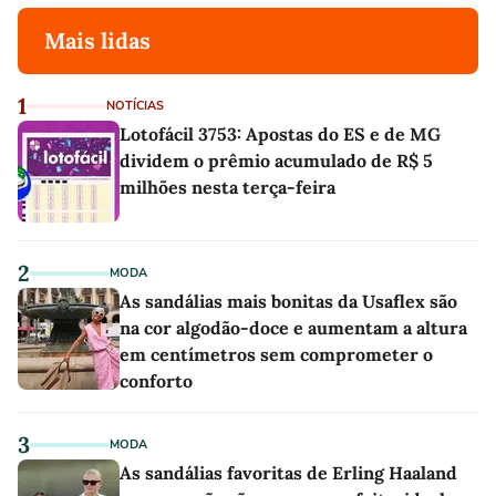
Mais lidas
1
NOTÍCIAS
Lotofácil 3753: Apostas do ES e de MG
dividem o prêmio acumulado de R$ 5
milhões nesta terça-feira
2
MODA
As sandálias mais bonitas da Usaflex são
na cor algodão-doce e aumentam a altura
em centímetros sem comprometer o
conforto
3
MODA
As sandálias favoritas de Erling Haaland