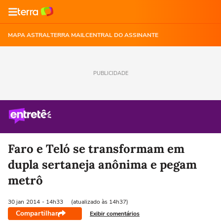
MAPA ASTRAL
TERRA MAIL
CENTRAL DO ASSINANTE
PUBLICIDADE
Faro e Teló se transformam em
dupla sertaneja anônima e pegam
metrô
30 jan
2014
- 14h33
(atualizado às 14h37)
Compartilhar
Exibir comentários