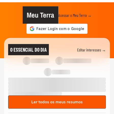
Meu Terra
Acessar o Meu Terra →
O ESSENCIAL DO DIA
Editar interesses →
Ler todos os meus resumos