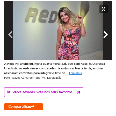
A RedeTV! anunciou, nesta quarta-feira (23), que Babi Rossi e Andressa
A 
Urach são as mais novas contratadas da emissora. Nesta tarde, as duas
Ur
assinaram contratos para integrar o time de...
Leia mais
as
Foto: Wayne Camargo/RedeTV! / Divulgação
Fo
📊 Fofoca Awards: vote nos seus favoritos
Compartilhar