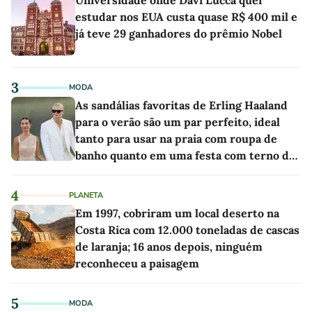
Universidade onde Davi Lucca quer
estudar nos EUA custa quase R$ 400 mil e
já teve 29 ganhadores do prêmio Nobel
3
MODA
As sandálias favoritas de Erling Haaland
para o verão são um par perfeito, ideal
tanto para usar na praia com roupa de
banho quanto em uma festa com terno de
linho
4
PLANETA
Em 1997, cobriram um local deserto na
Costa Rica com 12.000 toneladas de cascas
de laranja; 16 anos depois, ninguém
reconheceu a paisagem
5
MODA