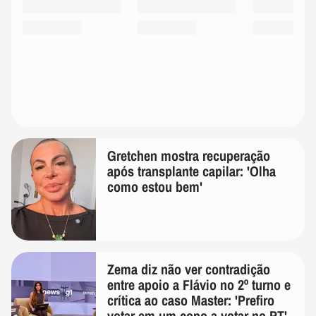
Gretchen mostra recuperação
após transplante capilar: 'Olha
como estou bem'
Zema diz não ver contradição
entre apoio a Flávio no 2º turno e
crítica ao caso Master: 'Prefiro
votar em um copo a votar no PT'