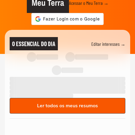
Meu Terra
Acessar o Meu Terra →
O ESSENCIAL DO DIA
Editar interesses →
Ler todos os meus resumos