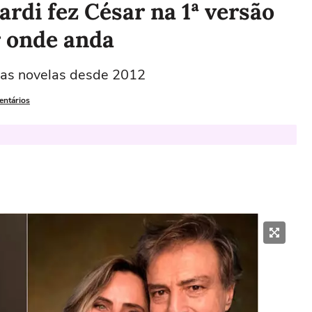
di fez César na 1ª versão
r onde anda
 das novelas desde 2012
entários