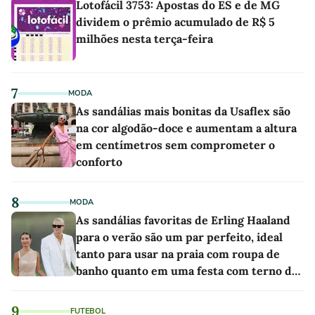
Lotofácil 3753: Apostas do ES e de MG
dividem o prêmio acumulado de R$ 5
milhões nesta terça-feira
7
MODA
As sandálias mais bonitas da Usaflex são
na cor algodão-doce e aumentam a altura
em centímetros sem comprometer o
conforto
8
MODA
As sandálias favoritas de Erling Haaland
para o verão são um par perfeito, ideal
tanto para usar na praia com roupa de
banho quanto em uma festa com terno de
linho
9
FUTEBOL