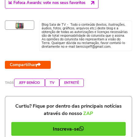
📊 Fofoca Awards: vote nos seus favoritos
Blog Sala de TV - Todo o conteúdo (textos, ilustrações,
áudios, fotos, gráficos, arquivos etc.) deste blog e a
obtenção de todas as autorizações e licenças necessárias
são de total responsabilidade do colunista que o assina.
As opiniões do colunista não representam a visão do
Terra. Qualquer dúvida ou reclamação, favor contatá-lo
diretamente no e-mail beniciojeff@gmail.com.
Compartilhar
TAGS
JEFF BENÍCIO
TV
ENTRETÊ
Curtiu? Fique por dentro das principais notícias
através do nosso
ZAP
Inscreva-se