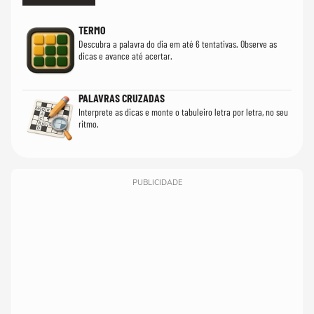
TERMO
Descubra a palavra do dia em até 6 tentativas. Observe as
dicas e avance até acertar.
PALAVRAS CRUZADAS
Interprete as dicas e monte o tabuleiro letra por letra, no seu
ritmo.
PUBLICIDADE