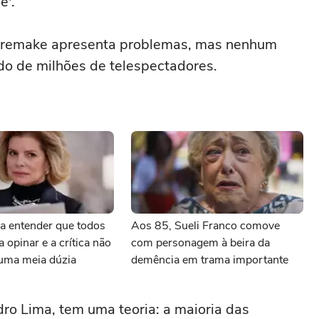
ê'.
 O remake apresenta problemas, mas nenhum
do de milhões de telespectadores.
sa entender que todos
Aos 85, Sueli Franco comove
a opinar e a crítica não
com personagem à beira da
 uma meia dúzia
demência em trama importante
dro Lima, tem uma teoria: a maioria das