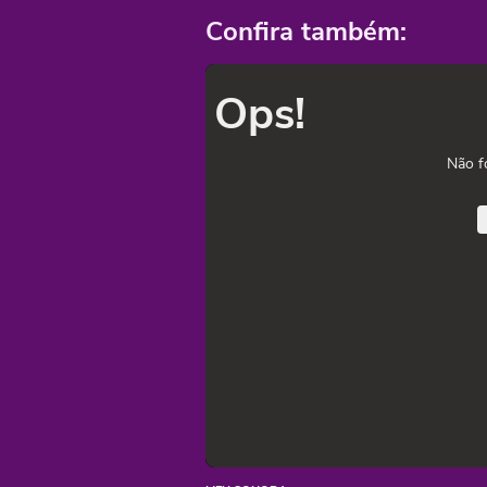
Confira também:
Ops!
Não f