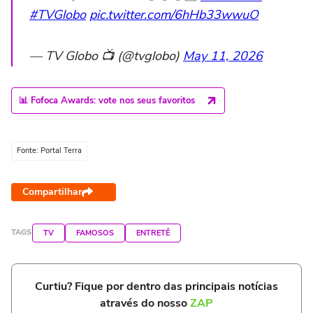
#TVGlobo
pic.twitter.com/6hHb33wwuO
— TV Globo 📺 (@tvglobo)
May 11, 2026
📊 Fofoca Awards: vote nos seus favoritos
Fonte: Portal Terra
Compartilhar
TAGS
TV
FAMOSOS
ENTRETÊ
Curtiu? Fique por dentro das principais notícias
através do nosso
ZAP