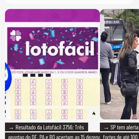
→ Resultado da Lotofácil 3756: Três
→ SP tem alerta 
apostas do DF, PA e RO acertam as 15 dezenas
fortes de até 100