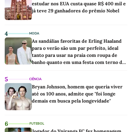
estudar nos EUA custa quase R$ 400 mil e
já teve 29 ganhadores do prêmio Nobel
4
MODA
As sandálias favoritas de Erling Haaland
para o verão são um par perfeito, ideal
tanto para usar na praia com roupa de
banho quanto em uma festa com terno de
linho
5
CIÊNCIA
Bryan Johnson, homem que queria viver
até os 100 anos, admite que "foi longe
demais em busca pela longevidade"
6
FUTEBOL
Jogador do Ypiranga FC fez homenagem