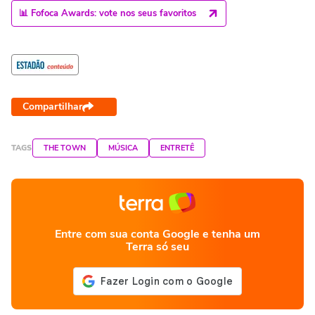
📊 Fofoca Awards: vote nos seus favoritos
Compartilhar
TAGS
THE TOWN
MÚSICA
ENTRETÊ
Entre com sua conta Google e tenha um
Terra só seu