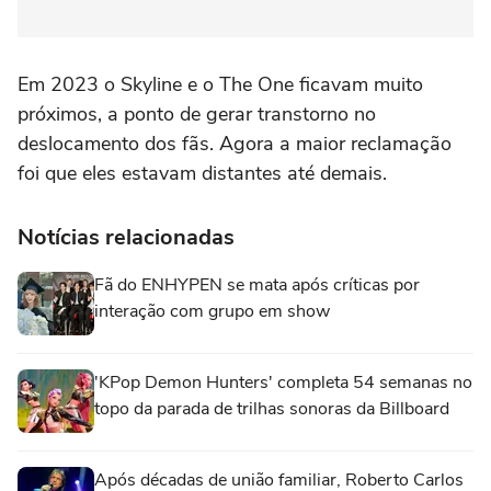
Em
2023
o Skyline e o The One ficavam
muito
próximos
, a ponto de gerar transtorno no
deslocamento dos fãs.
Agora
a maior reclamação
foi que eles estavam
distantes até demais
.
Notícias relacionadas
Fã do ENHYPEN se mata após críticas por
interação com grupo em show
'KPop Demon Hunters' completa 54 semanas no
topo da parada de trilhas sonoras da Billboard
Após décadas de união familiar, Roberto Carlos