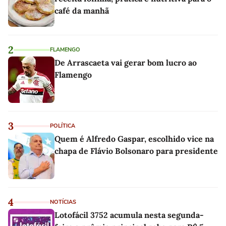
café da manhã
2
FLAMENGO
De Arrascaeta vai gerar bom lucro ao
Flamengo
3
POLÍTICA
Quem é Alfredo Gaspar, escolhido vice na
chapa de Flávio Bolsonaro para presidente
4
NOTÍCIAS
Lotofácil 3752 acumula nesta segunda-