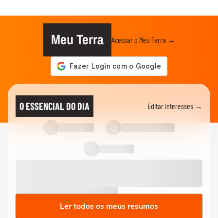
Meu Terra
Acessar o Meu Terra →
O ESSENCIAL DO DIA
Editar interesses →
Ler todos os meus resumos