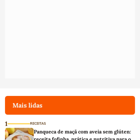
Mais lidas
1
RECEITAS
Panqueca de maçã com aveia sem glúten:
receita fofinha, prática e nutritiva para o