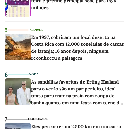
feira e prêmio principal sobe para R$ 5
milhões
5
PLANETA
Em 1997, cobriram um local deserto na
Costa Rica com 12.000 toneladas de cascas
de laranja; 16 anos depois, ninguém
reconheceu a paisagem
6
MODA
As sandálias favoritas de Erling Haaland
para o verão são um par perfeito, ideal
tanto para usar na praia com roupa de
banho quanto em uma festa com terno de
linho
7
MOBILIDADE
Eles percorreram 2.500 km em um carro