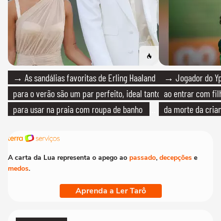
→ As sandálias favoritas de Erling Haaland
→ Jogador do Yp
para o verão são um par perfeito, ideal tanto
ao entrar com fi
para usar na praia com roupa de banho
da morte da cria
quanto em uma festa com terno de linho
A carta da Lua representa o apego ao
passado
,
decepções
e
medos
.
Aprenda a Ler Tarô