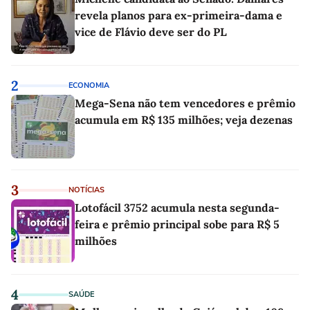
revela planos para ex-primeira-dama e
vice de Flávio deve ser do PL
2
ECONOMIA
Mega-Sena não tem vencedores e prêmio
acumula em R$ 135 milhões; veja dezenas
3
NOTÍCIAS
Lotofácil 3752 acumula nesta segunda-
feira e prêmio principal sobe para R$ 5
milhões
4
SAÚDE