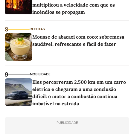
multiplicou a velocidade com que os
incêndios se propagam
8
RECEITAS
Mousse de abacaxi com coco: sobremesa
saudável, refrescante e fácil de fazer
9
MOBILIDADE
Eles percorreram 2.500 km em um carro
elétrico e chegaram a uma conclusão
difícil: o motor a combustão continua
imbatível na estrada
PUBLICIDADE