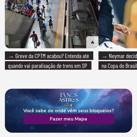
→ Greve da CPTM acabou? Entenda até
→ Neymar decide
quando vai paralisação de trens em SP
na Copa do Brasil
Você sabe de onde vêm seus bloqueios?
Fazer meu Mapa