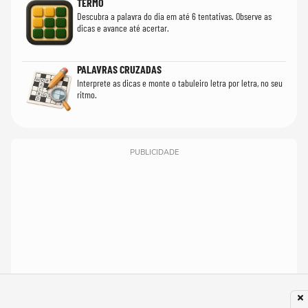
TERMO
Descubra a palavra do dia em até 6 tentativas. Observe as
dicas e avance até acertar.
PALAVRAS CRUZADAS
Interprete as dicas e monte o tabuleiro letra por letra, no seu
ritmo.
PUBLICIDADE