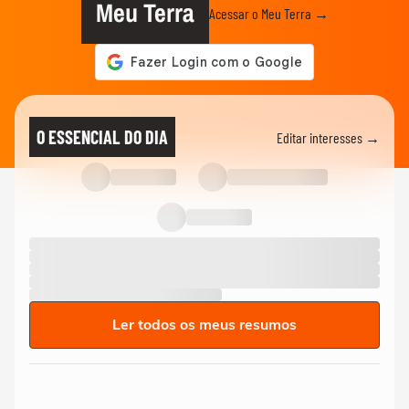
Meu Terra
Acessar o Meu Terra →
O ESSENCIAL DO DIA
Editar interesses →
Ler todos os meus resumos