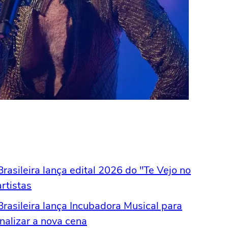
asileira lança edital 2026 do "Te Vejo no
rtistas
rasileira lança Incubadora Musical para
onalizar a nova cena