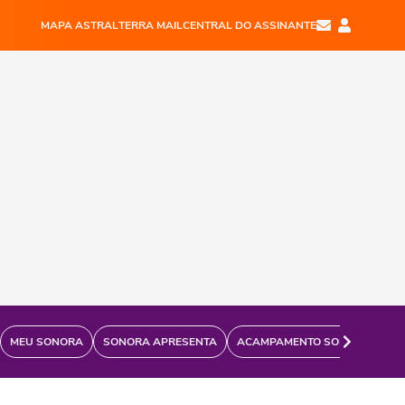
MAPA ASTRAL
TERRA MAIL
CENTRAL DO ASSINANTE
MEU SONORA
SONORA APRESENTA
ACAMPAMENTO SONORA
FÃ