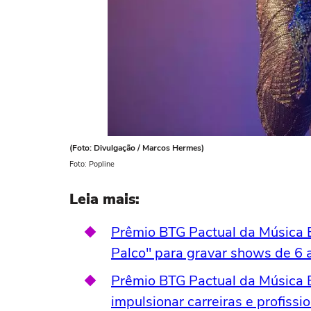
(Foto: Divulgação / Marcos Hermes)
Foto: Popline
Leia mais:
Prêmio BTG Pactual da Música Br
Palco" para gravar shows de 6 a
Prêmio BTG Pactual da Música B
impulsionar carreiras e profissi