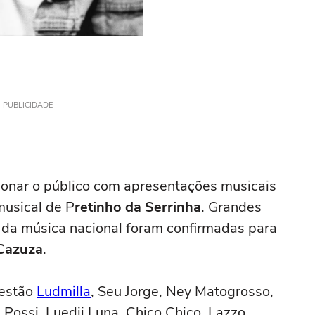
PUBLICIDADE
onar o público com apresentações musicais
musical de P
retinho da Serrinha
. Grandes
s da música nacional foram confirmadas para
Cazuza
.
 estão
Ludmilla
, Seu Jorge, Ney Matogrosso,
i Possi, Luedji Luna, Chico Chico, Lazzo