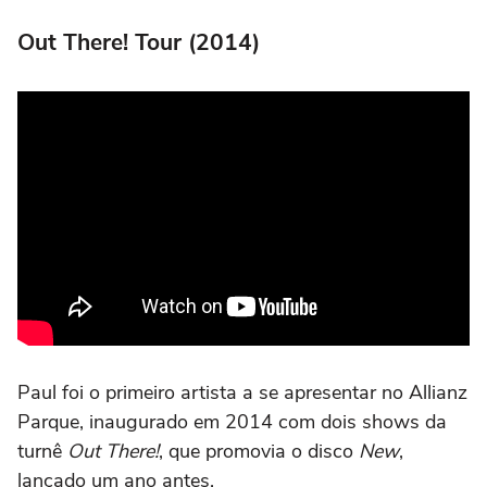
Out There! Tour (2014)
Paul foi o primeiro artista a se apresentar no Allianz
Parque, inaugurado em 2014 com dois shows da
turnê
Out There!
, que promovia o disco
New
,
lançado um ano antes.