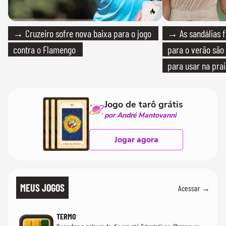
→ Cruzeiro sofre nova baixa para o jogo
→ As sandálias f
contra o Flamengo
para o verão são 
para usar na pra
quanto em uma fe
Jogo de tarô grátis
por André Mantovanni
Jogar agora
MEUS JOGOS
Acessar →
TERMO