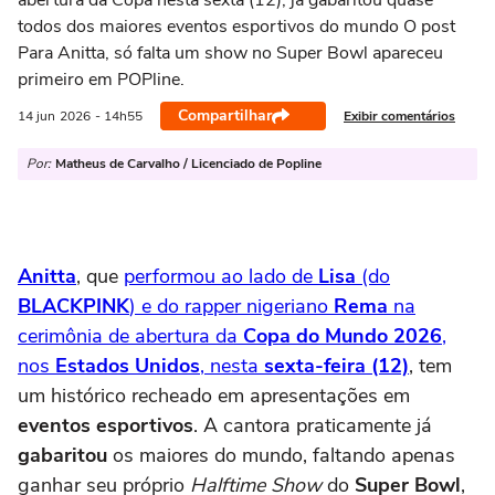
abertura da Copa nesta sexta (12), já gabaritou quase
todos dos maiores eventos esportivos do mundo O post
Para Anitta, só falta um show no Super Bowl apareceu
primeiro em POPline.
Compartilhar
Exibir comentários
14 jun
2026
- 14h55
Por:
Matheus de Carvalho / Licenciado de Popline
Anitta
, que
performou ao lado de
Lisa
(do
BLACKPINK
) e do rapper nigeriano
Rema
na
cerimônia de abertura da
Copa do Mundo 2026
,
nos
Estados Unidos
, nesta
sexta-feira (12)
, tem
um histórico recheado em apresentações em
eventos esportivos
. A cantora praticamente já
gabaritou
os maiores do mundo, faltando apenas
ganhar seu próprio
Halftime Show
do
Super Bowl
,