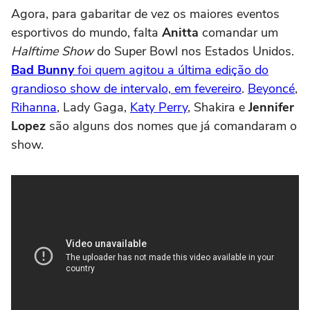
Agora, para gabaritar de vez os maiores eventos
esportivos do mundo, falta
Anitta
comandar um
Halftime Show
do Super Bowl nos Estados Unidos.
Bad Bunny
foi quem agitou a última edição do
grandioso show de intervalo, em fevereiro
.
Beyoncé
,
Rihanna
, Lady Gaga,
Katy Perry
, Shakira e
Jennifer
Lopez
são alguns dos nomes que já comandaram o
show.