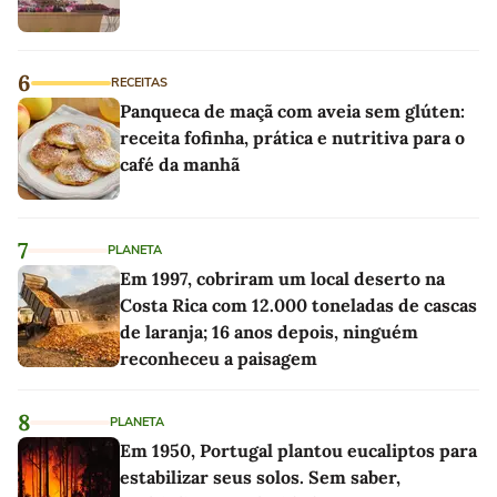
6
RECEITAS
Panqueca de maçã com aveia sem glúten:
receita fofinha, prática e nutritiva para o
café da manhã
7
PLANETA
Em 1997, cobriram um local deserto na
Costa Rica com 12.000 toneladas de cascas
de laranja; 16 anos depois, ninguém
reconheceu a paisagem
8
PLANETA
Em 1950, Portugal plantou eucaliptos para
estabilizar seus solos. Sem saber,