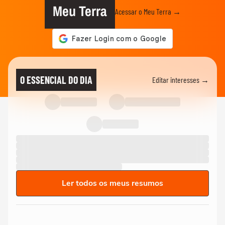
Meu Terra
Acessar o Meu Terra →
O ESSENCIAL DO DIA
Editar interesses →
Ler todos os meus resumos