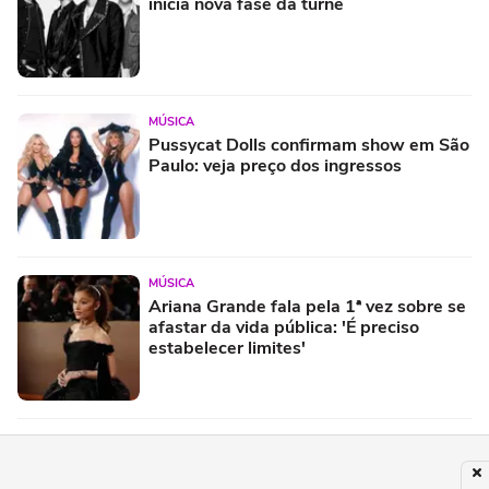
inicia nova fase da turnê
MÚSICA
Pussycat Dolls confirmam show em São
Paulo: veja preço dos ingressos
MÚSICA
Ariana Grande fala pela 1ª vez sobre se
afastar da vida pública: 'É preciso
estabelecer limites'
ROCK
Rush reúne grandes bateristas em
homenagem a Neil Peart