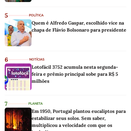
5
POLÍTICA
Quem é Alfredo Gaspar, escolhido vice na
chapa de Flávio Bolsonaro para presidente
6
NOTÍCIAS
Lotofácil 3752 acumula nesta segunda-
feira e prêmio principal sobe para R$ 5
milhões
7
PLANETA
Em 1950, Portugal plantou eucaliptos para
estabilizar seus solos. Sem saber,
multiplicou a velocidade com que os