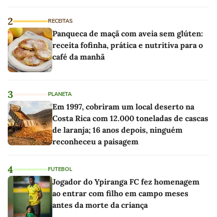
2
RECEITAS
Panqueca de maçã com aveia sem glúten:
receita fofinha, prática e nutritiva para o
café da manhã
3
PLANETA
Em 1997, cobriram um local deserto na
Costa Rica com 12.000 toneladas de cascas
de laranja; 16 anos depois, ninguém
reconheceu a paisagem
4
FUTEBOL
Jogador do Ypiranga FC fez homenagem
ao entrar com filho em campo meses
antes da morte da criança