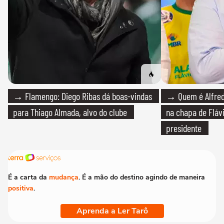
→ Flamengo: Diego Ribas dá boas-vindas
→ Quem é Alfredo
para Thiago Almada, alvo do clube
na chapa de Fláv
presidente
É a carta da
mudança
. É a mão do destino agindo de maneira
positiva
.
Aprenda a Ler Tarô