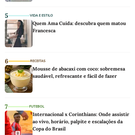
5
VIDA E ESTILO
Quem Ama Cuida: descubra quem matou
Francesca
6
RECEITAS
Mousse de abacaxi com coco: sobremesa
saudável, refrescante e fácil de fazer
7
FUTEBOL
Internacional x Corinthians: Onde assistir
ao vivo, horário, palpite e escalações da
Copa do Brasil