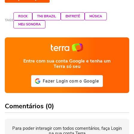
ROCK
TMJ BRAZIL
ENTRETÊ
MÚSICA
TAGS
MEU SONORA
Entre com sua conta Google e tenha um
Terra só seu
Comentários (0)
Para poder interagir com todos comentários, faça Login
na sua conta Terra