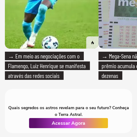
→ Em meio as negociações com o
→ Mega-Sena não
Flamengo, Luiz Henrique se manifesta
prêmio acumula e
através das redes sociais
dezenas
Quais segredos os astros revelam para o seu futuro? Conheça
o Terra Astral.
Acessar Agora