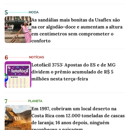
5
MODA
As sandálias mais bonitas da Usaflex são
na cor algodão-doce e aumentam a altura
em centímetros sem comprometer o
conforto
6
NOTÍCIAS
Lotofácil 3753: Apostas do ES e de MG
dividem o prêmio acumulado de R$ 5
milhões nesta terça-feira
7
PLANETA
Em 1997, cobriram um local deserto na
Costa Rica com 12.000 toneladas de cascas
de laranja; 16 anos depois, ninguém
reconheceu a paisagem