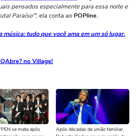
suais pensados especialmente para essa noite e
utal Paraíso'",
ela conta ao
POPline
.
da música: tudo que você ama em um só lugar.
QAbre? no Village!
YPEN se mata após
Após décadas de união familiar,