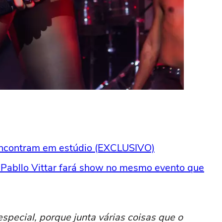
 encontram em estúdio (EXCLUSIVO)
 Pabllo Vittar fará show no mesmo evento que
special, porque junta várias coisas que o