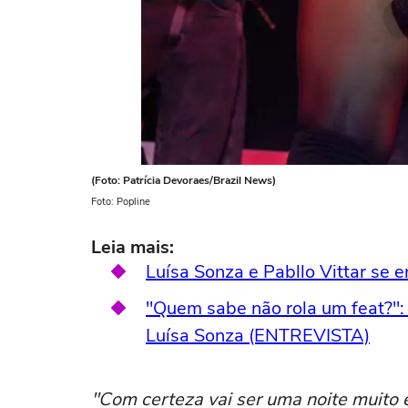
(Foto: Patrícia Devoraes/Brazil News)
Foto: Popline
Leia mais:
Luísa Sonza e Pabllo Vittar se
"Quem sabe não rola um feat?":
Luísa Sonza (ENTREVISTA)
"Com certeza vai ser uma noite muito e