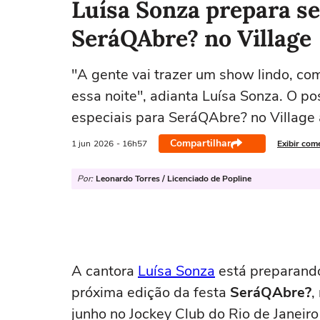
Luísa Sonza prepara set
SeráQAbre? no Village
"A gente vai trazer um show lindo, co
essa noite", adianta Luísa Sonza. O pos
especiais para SeráQAbre? no Village
Compartilhar
1 jun
2026
- 16h57
Exibir com
Por:
Leonardo Torres / Licenciado de Popline
A cantora
Luísa Sonza
está preparando
próxima edição da festa
SeráQAbre?
,
junho no Jockey Club do Rio de Janeir