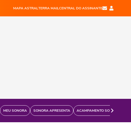
MAPA ASTRAL
TERRA MAIL
CENTRAL DO ASSINANTE
MEU SONORA
SONORA APRESENTA
ACAMPAMENTO SONORA
FÃ