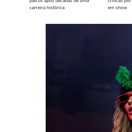
palcos após décadas de uma
críticas po
carreira histórica
em show