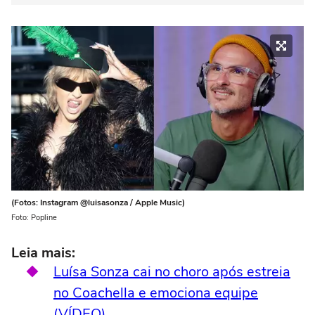
(Fotos: Instagram @luisasonza / Apple Music)
Foto: Popline
Leia mais:
Luísa Sonza cai no choro após estreia
no Coachella e emociona equipe
(VÍDEO)