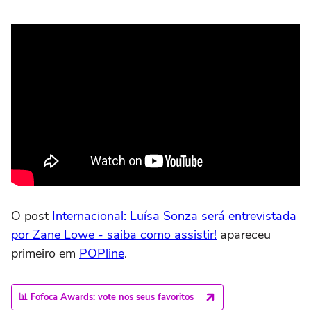
O post
Internacional: Luísa Sonza será entrevistada
por Zane Lowe - saiba como assistir!
apareceu
primeiro em
POPline
.
📊 Fofoca Awards: vote nos seus favoritos