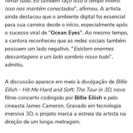
filmar tudo. Eu também faço isso o tempo inteiro.
Isso nos mantém conectados
", afirmou. A artista
ainda destacou que o ambiente digital foi essencial
para sua carreira desde o início, especialmente após
o sucesso viral de "
Ocean Eyes
". Ao mesmo tempo,
a cantora reconheceu que as redes sociais também
possuem um lado negativo. "
Existem enormes
desvantagens e um lado sombrio nisso tudo
",
admitiu.
A discussão aparece em meio à divulgação de
Billie
Eilish - Hit Me Hard and Soft: The Tour in 3D
, novo
filme-concerto codirigido por
Billie Eilish
e pelo
cineasta
James Cameron
. Gravado em tecnologia
imersiva 3D, o projeto marca a estreia da artista na
direção de um longa-metragem.