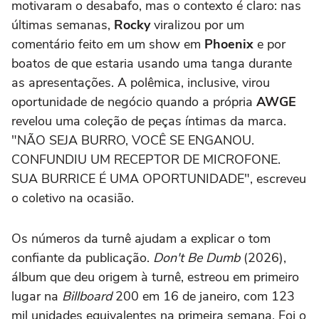
motivaram o desabafo, mas o contexto é claro: nas
últimas semanas,
Rocky
viralizou por um
comentário feito em um show em
Phoenix
e por
boatos de que estaria usando uma tanga durante
as apresentações. A polêmica, inclusive, virou
oportunidade de negócio quando a própria
AWGE
revelou uma coleção de peças íntimas da marca.
"NÃO SEJA BURRO, VOCÊ SE ENGANOU.
CONFUNDIU UM RECEPTOR DE MICROFONE.
SUA BURRICE É UMA OPORTUNIDADE", escreveu
o coletivo na ocasião.
Os números da turnê ajudam a explicar o tom
confiante da publicação.
Don't Be Dumb
(2026),
álbum que deu origem à turnê, estreou em primeiro
lugar na
Billboard
200 em 16 de janeiro, com 123
mil unidades equivalentes na primeira semana. Foi o