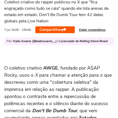
Coletivo criativo do rapper publicou no X que "fica
engraçado como tudo se cala" quando ele lota arenas de
estado em estado; Don't Be Dumb Tour tem 42 datas
globais pela Live Nation
Compartilhar
Exibir comentários
7 jul
2026
- 15h40
Por:
Kadu Soares (@kadusoares__) / Licenciado de Rolling Stone Brasil
O coletivo criativo
AWGE
, fundado por A$AP
Rocky, usou o
X
para chamar a atenção para o que
descreveu como uma "cobertura seletiva" da
imprensa em relação ao rapper. A publicação
apontou o contraste entre a repercussão de
polêmicas recentes e o silêncio diante do sucesso
comercial da
Don't Be Dumb Tour
, que vem
acumulando arenas esgotadas nos
Estados