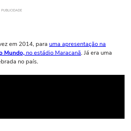
PUBLICIDADE
 vez em 2014, para
uma apresentação na
o Mundo,
no estádio Maracanã
. Já era uma
ebrada no país.