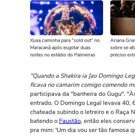
Xuxa caminha para "sold out" no
Ariana Gran
Maracanã após esgotar duas
sobre se afa
noites no estádio do Palmeiras
preciso esta
"Quando a Shakira ia [ao Domingo Legal
ficava no camarim comigo comendo mis
participava da "banheira do Gugu". "À
entrado. O Domingo Legal levava 40, 6
chateada subindo o letreiro e o Raça 
batendo o
Faustão
, então eles conser
pra mim: 'Um dia vou ser tão famosa qu