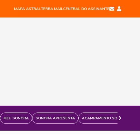
MAPA ASTRAL
TERRA MAIL
CENTRAL DO ASSINANTE
MEU SONORA
SONORA APRESENTA
ACAMPAMENTO SONORA
FÃ