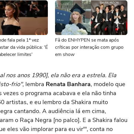
de fala pela 1ª vez
Fã do ENHYPEN se mata após
star da vida pública: 'É
críticas por interação com grupo
belecer limites'
em show
 nos anos 1990], ela não era a estrela. Ela
to-frio"
, lembra
Renata Banhara
, modelo que
s vezes o programa acabava e ela não tinha
0 artistas, e eu lembro da Shakira muito
Negra cantando. A audiência lá em cima,
varam o Raça Negra [no palco]. E a Shakira falou
e eles vão implorar para eu vir'", conta no