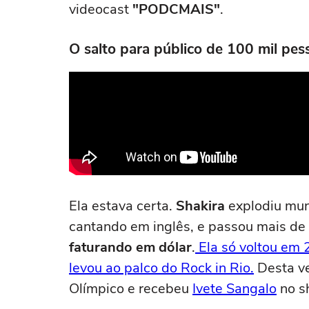
videocast
"PODCMAIS"
.
O salto para público de 100 mil pes
Ela estava certa.
Shakira
explodiu mun
cantando em inglês, e passou mais de
faturando em dólar
.
Ela só voltou em 
levou ao palco do Rock in Rio.
Desta ve
Olímpico e recebeu
Ivete Sangalo
no s