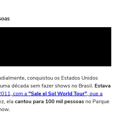
soas
dialmente, conquistou os Estados Unidos
 uma década sem fazer shows no Brasil.
Estava
2011, com a
"Sale el Sol World Tour"
, que a
z, ela
cantou para 100 mil pessoas
no Parque
how.