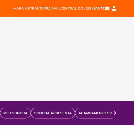
MAPA ASTRAL
TERRA MAIL
CENTRAL DO ASSINANTE
MEU SONORA
SONORA APRESENTA
ACAMPAMENTO SONORA
FÃ