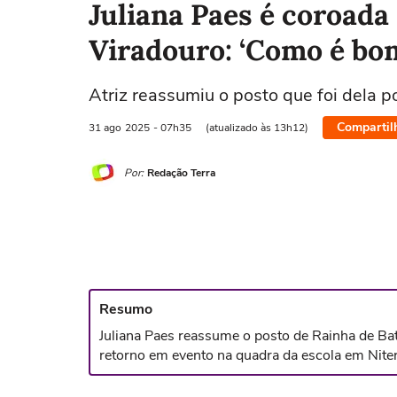
Juliana Paes é coroada
Viradouro: ‘Como é bo
Atriz reassumiu o posto que foi dela 
Compartil
31 ago
2025
- 07h35
(atualizado às 13h12)
Por:
Redação Terra
Resumo
Juliana Paes reassume o posto de Rainha de Ba
retorno em evento na quadra da escola em Niter