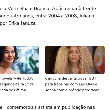
la Vermelha e Branca. Após reinar à frente
or quatro anos, entre 2004 e 2008, Juliana
or Erika Januza.
ovela 'Vale Tudo',
Cariúcha descarta trocar SBT
 segunda-feira 1º de
para trabalhar com Leo Dias e
Maria de Fátima
sonha com o próprio programa de
 maior dos segredos
TV
oitman
", comemorou a artista em publicação nas