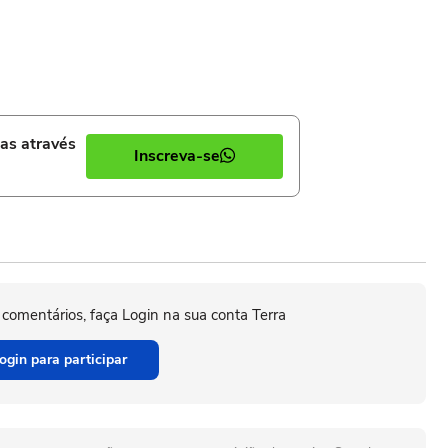
ias através
Inscreva-se
 comentários, faça Login na sua conta Terra
ogin para participar