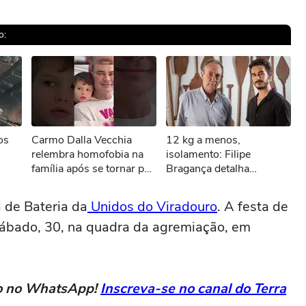
o:
sível reproduzir o vídeo
os
Carmo Dalla Vecchia
12 kg a menos,
ar novamente
relembra homofobia na
isolamento: Filipe
família após se tornar pai
Bragança detalha
#shorts
preparação intensa para
interpretar Amyr Klink
 de Bateria da
Unidos do Viradouro
. A festa de
 sábado, 30, na quadra da agremiação, em
eto no WhatsApp!
Inscreva-se no canal do Terra