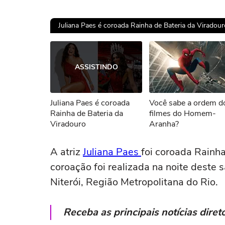
Juliana Paes é coroada Rainha de Bateria da Viradour
Ops!
ASSISTINDO
Não foi pos
Juliana Paes é coroada
Você sabe a ordem d
Tent
Rainha de Bateria da
filmes do Homem-
Viradouro
Aranha?
A atriz
Juliana Paes
foi coroada Rainha
coroação foi realizada na noite deste
Niterói, Região Metropolitana do Rio.
Receba as principais notícias dir