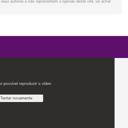
seus autores e não representam a opinião deste site. Se achar
oi possível reproduzir o vídeo
Tentar novamente