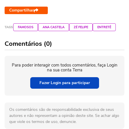
Compartilhar
TAGS
FAMOSOS
ANA CASTELA
ZÉ FELIPE
ENTRETÊ
Comentários (0)
Para poder interagir com todos comentários, faça Login
na sua conta Terra
Fazer Login para participar
Os comentários são de responsabilidade exclusiva de seus
autores e não representam a opinião deste site. Se achar algo
que viole os termos de uso, denuncie.