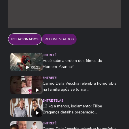
passada, porém, ninguém respondeu as nossas
mensagens.
No dia 14 de julho, Leandro Marçal postou em
sua conta do Instagram uma nota oficial, onde
RELACIONADOS
RECOMENDADOS
ele nega as acusações: "Manifesto meu mais
sincero pesar por todas essas acusações
ENTRETÊ
caluniosas, ressaltando que sempre respeitei a
Você sabe a ordem dos filmes do
Sra. Ingrid Santa Rita, jamais cometendo
Homem-Aranha?
00:21
quaisquer atos ilícitos, o que será cabalmente
ENTRETÊ
provado. Ressalto que em breve farei
Carmo Dalla Vecchia relembra homofobia
manifestação pública."
na família após se tornar...
ENTRE TELAS
12 kg a menos, isolamento: Filipe
Bragança detalha preparação...
ENTRETÊ
Carmo Dalla Vecchia relembra homofobia