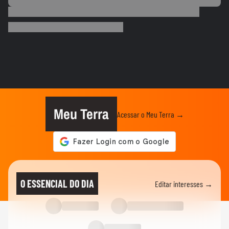
MODA
Dia dos Pais: veja looks de papais
famosos em chá de bebê,...
ENTRETÊ
Após multa de R$ 350 mil por reality, Viih
Tube grava vídeo...
ENTRETÊ
Lúcia Veríssimo sai em defesa de Xuxa
após críticas sobre turnê:...
Meu Terra
Acessar o Meu Terra →
MEU SONORA
Ana Castela mostra produção para
encontro e brinca: 'Está na hora...
FAMOSOS
Homem viraliza ao contar
O ESSENCIAL DO DIA
Editar interesses →
constrangimento por causa de nome
'unissex'
ENTRETÊ
Gretchen atualiza recuperação após
transplante capilar: 'Olha como...