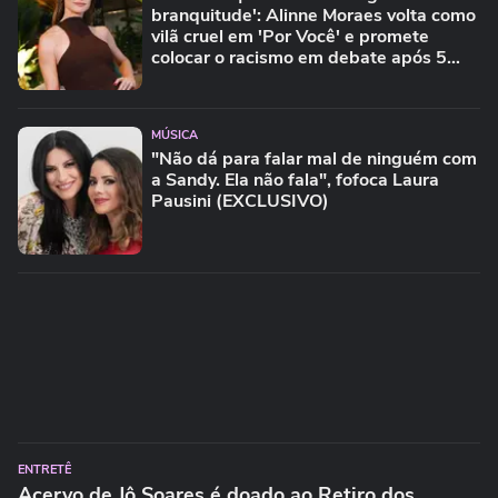
branquitude': Alinne Moraes volta como
vilã cruel em 'Por Você' e promete
colocar o racismo em debate após 5
anos longe das novelas
MÚSICA
"Não dá para falar mal de ninguém com
a Sandy. Ela não fala", fofoca Laura
Pausini (EXCLUSIVO)
ENTRETÊ
Acervo de Jô Soares é doado ao Retiro dos