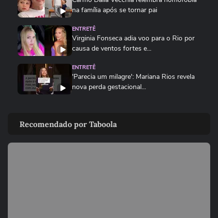
na família após se tornar pai
ENTRETÊ
Virginia Fonseca adia voo para o Rio por
causa de ventos fortes e...
ENTRETÊ
'Parecia um milagre': Mariana Rios revela
nova perda gestacional...
ENTRETÊ
Elphaba em 'Wicked', Myra Ruiz é pedida
Recomendado por Taboola
em casamento no palco #shorts
FAMOSOS
Elphaba em ‘Wicked’, Myra Ruiz é pedida
em casamento no palco
FAMOSOS
'Parecia um milagre': Mariana Rios revela
nova perda gestacional